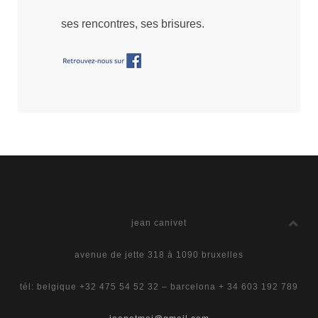
ses rencontres, ses brisures.
jean canivet
avenue de jette 318 à 1090 bruxelles
tél: belgique +32 475 54 52 32 – barcelona + 34 603 192 789