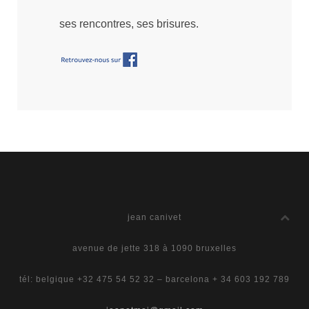
ses rencontres, ses brisures.
jean canivet
avenue de jette 318 à 1090 bruxelles
tél: belgique +32 475 54 52 32 – barcelona + 34 603 192 789