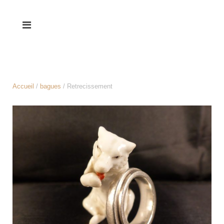
Accueil
/
bagues
/ Retrecissement